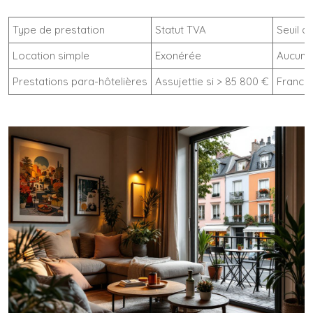
Type de prestation
Statut TVA
Seuil a
Location simple
Exonérée
Aucun s
Prestations para-hôtelières
Assujettie si > 85 800 €
Franch