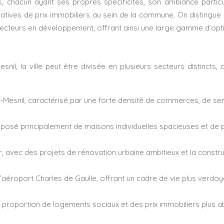
rs, chacun ayant ses propres spécificités, son ambiance partic
catives de prix immobiliers au sein de la commune. On distingue 
 secteurs en développement, offrant ainsi une large gamme d’opti
nil, la ville peut être divisée en plusieurs secteurs distincts
-Mesnil, caractérisé par une forte densité de commerces, de servi
posé principalement de maisons individuelles spacieuses et de p
or, avec des projets de rénovation urbaine ambitieux et la cons
l’aéroport Charles de Gaulle, offrant un cadre de vie plus verdoya
te proportion de logements sociaux et des prix immobiliers plus a