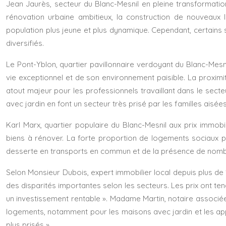
Jean Jaurès, secteur du Blanc-Mesnil en pleine transformatio
rénovation urbaine ambitieux, la construction de nouveaux
population plus jeune et plus dynamique. Cependant, certains
diversifiés.
Le Pont-Yblon, quartier pavillonnaire verdoyant du Blanc-Mesn
vie exceptionnel et de son environnement paisible. La proxim
atout majeur pour les professionnels travaillant dans le sec
avec jardin en font un secteur très prisé par les familles aisée
Karl Marx, quartier populaire du Blanc-Mesnil aux prix immob
biens à rénover. La forte proportion de logements sociaux pe
desserte en transports en commun et de la présence de nom
Selon Monsieur Dubois, expert immobilier local depuis plus de 
des disparités importantes selon les secteurs. Les prix ont ten
un investissement rentable ». Madame Martin, notaire associée
logements, notamment pour les maisons avec jardin et les app
plus prisés ».