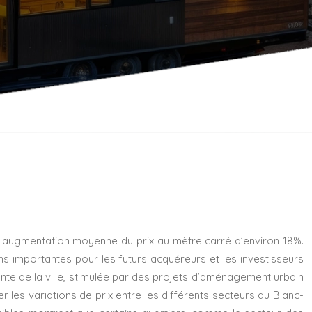
ne augmentation moyenne du prix au mètre carré d’environ 18%.
ns importantes pour les futurs acquéreurs et les investisseurs
nte de la ville, stimulée par des projets d’aménagement urbain
 les variations de prix entre les différents secteurs du Blanc-