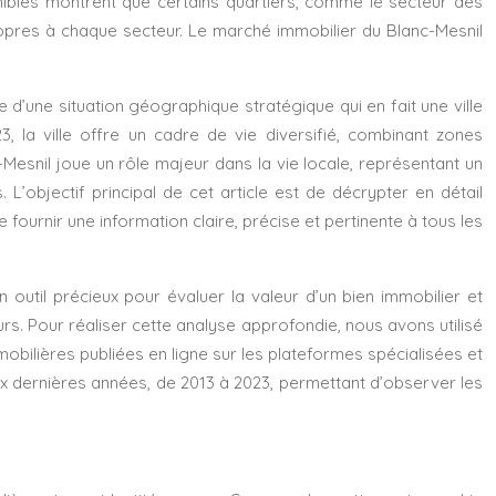
nibles montrent que certains quartiers, comme le secteur des
ropres à chaque secteur. Le marché immobilier du Blanc-Mesnil
e d’une situation géographique stratégique qui en fait une ville
 la ville offre un cadre de vie diversifié, combinant zones
esnil joue un rôle majeur dans la vie locale, représentant un
’objectif principal de cet article est de décrypter en détail
e fournir une information claire, précise et pertinente à tous les
n outil précieux pour évaluer la valeur d’un bien immobilier et
eurs. Pour réaliser cette analyse approfondie, nous avons utilisé
ilières publiées en ligne sur les plateformes spécialisées et
ix dernières années, de 2013 à 2023, permettant d’observer les