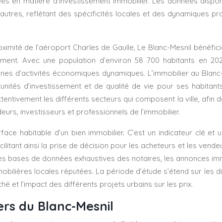
rées en matière d’investissement immobilier. Les données dispo
’autres, reflétant des spécificités locales et des dynamiques p
ximité de l’aéroport Charles de Gaulle, Le Blanc-Mesnil bénéfici
ment. Avec une population d’environ 58 700 habitants en 2023,
es d’activités économiques dynamiques. L’immobilier au Blanc-M
tés d’investissement et de qualité de vie pour ses habitants. L
tentivement les différents secteurs qui composent la ville, afin d
eurs, investisseurs et professionnels de l’immobilier.
ce habitable d’un bien immobilier. C’est un indicateur clé et u
ilitant ainsi la prise de décision pour les acheteurs et les vend
s bases de données exhaustives des notaires, les annonces immob
bilières locales réputées. La période d’étude s’étend sur les d
é et l’impact des différents projets urbains sur les prix.
ers du Blanc-Mesnil