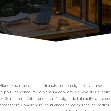
Blanc-Mesnil a connu une transformation significative, avec u
ive pour les vendeurs de biens immobiliers, soulève des questio
Saint-Denis. Cette tendance témoigne de l’attractivité croissa
 transport. Comprendre les nuances de ce marché, en particulier