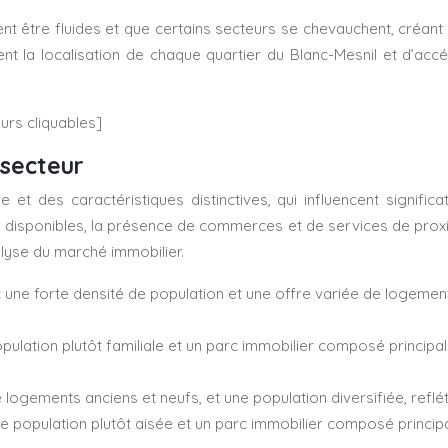
t être fluides et que certains secteurs se chevauchent, créant 
nt la localisation de chaque quartier du Blanc-Mesnil et d’accéd
eurs cliquables]
 secteur
 des caractéristiques distinctives, qui influencent significati
 disponibles, la présence de commerces et de services de proxim
alyse du marché immobilier.
ne forte densité de population et une offre variée de logemen
pulation plutôt familiale et un parc immobilier composé principal
gements anciens et neufs, et une population diversifiée, refléta
e population plutôt aisée et un parc immobilier composé princi