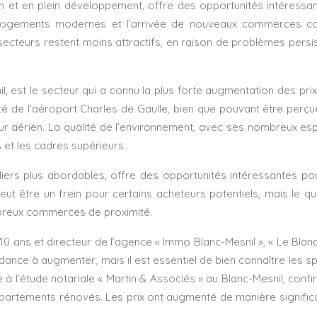
n et en plein développement, offre des opportunités intéressant
 logements modernes et l’arrivée de nouveaux commerces cont
 secteurs restent moins attractifs, en raison de problèmes per
il, est le secteur qui a connu la plus forte augmentation des pr
ité de l’aéroport Charles de Gaulle, bien que pouvant être pe
teur aérien. La qualité de l’environnement, avec ses nombreux
s et les cadres supérieurs.
iliers plus abordables, offre des opportunités intéressantes po
ut être un frein pour certains acheteurs potentiels, mais le qu
breux commerces de proximité.
10 ans et directeur de l’agence « Immo Blanc-Mesnil », « Le Bla
dance à augmenter, mais il est essentiel de bien connaître les spé
 à l’étude notariale « Martin & Associés » au Blanc-Mesnil, co
artements rénovés. Les prix ont augmenté de manière significati