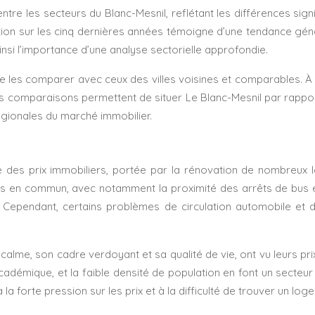
re les secteurs du Blanc-Mesnil, reflétant les différences signif
tion sur les cinq dernières années témoigne d’une tendance génér
insi l’importance d’une analyse sectorielle approfondie.
t de les comparer avec ceux des villes voisines et comparables. 
 Ces comparaisons permettent de situer Le Blanc-Mesnil par rapp
égionales du marché immobilier.
e des prix immobiliers, portée par la rénovation de nombreu
ts en commun, avec notamment la proximité des arrêts de bus et
. Cependant, certains problèmes de circulation automobile e
on calme, son cadre verdoyant et sa qualité de vie, ont vu leurs 
adémique, et la faible densité de population en font un secteur t
 la forte pression sur les prix et à la difficulté de trouver un log