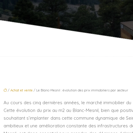
/
Achat et vente
/ Le Blanc-Mesnil : évolution des prix immobiliers par secteur
Au cours des cinq dernières années, le marché immobilier du 
Cette évolution du prix au m2 au Blanc-Mesnil, bien que posit
souhaitant s’implanter dans cette commune dynamique de Seine-
ambitieux et une amélioration constante des infrastructures de