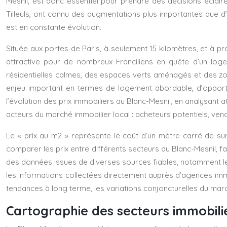
Mesnil, est donc essentiel pour prendre des décisions éclai
Tilleuls, ont connu des augmentations plus importantes que d
est en constante évolution.
Située aux portes de Paris, à seulement 15 kilomètres, et à pro
attractive pour de nombreux Franciliens en quête d’un loge
résidentielles calmes, des espaces verts aménagés et des zon
enjeu important en termes de logement abordable, d’opportuni
l’évolution des prix immobiliers au Blanc-Mesnil, en analysant at
acteurs du marché immobilier local : acheteurs potentiels, vend
Le « prix au m2 » représente le coût d’un mètre carré de surfa
comparer les prix entre différents secteurs du Blanc-Mesnil, fac
des données issues de diverses sources fiables, notamment le
les informations collectées directement auprès d’agences immo
tendances à long terme, les variations conjoncturelles du march
Cartographie des secteurs immobili